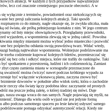
ązkowych atrakcji. W każdym z tych przypadków najważniejsze
ofeów, lecz coś znacznie cenniejszego: poczucie obecności. A w
da się wyłącznie z terminów, powiadomień oraz niekończących się
e bez presji zaliczania kolejnych atrakcji. Taki sposób
rozpisanym co do minuty, nagle okazuje się, że zwykła uliczka, mała
ą od świata, ale próbą pełniejszego kontaktu z nim. W jego centrum
zaczynamy od listy miejsc obowiązkowych. Przeglądamy przewodniki,
przed wyjazdem, a wspomnienia zlewają się w jedną całość. Powolna
kakiwania między miastami można wybrać jedno miasteczko i pozwolić
awane bez pośpiechu odsłania swoją prawdziwą twarz. Widać wtedy,
obiazgi budują najtrwalsze wspomnienia. Wolniejsze podróżowanie ma
Nie trzeba codziennie kupować kolejnych biletów, przemieszczać się
ć się bez celu i odkryć miejsca, które nie trafiły do rankingów. Taki
być spotkaniem z przestrzenią, ludźmi i ich codziennością. Zamiast
 zbyt często zamienia miasta w scenografie przeznaczone do
dobną uważność można ćwiczyć nawet podczas krótkiego wypadu za
 przestaje być wyłącznie wykonawcą planu, zaczyna znowu być
 brzmienie dzwonów w południe albo widok rzeki, która o zachodzie
ie rzeczy oba światy łączy podobna idea: zaczynanie od prostych
óż ma jeszcze jedną zaletę, o której rzadziej się mówi. Daje
iego, nasza uwaga wraca do nas samych. Nagle pojawiają się myśli, na
zmienić. Dlatego dla wielu osób wyjazd nie jest jedynie formą
 albo podczas samotnego spaceru po lesie łatwiej usłyszeć samego
jsze podróżowanie pomaga odzyskać autentyczność relacji. Kiedy nie