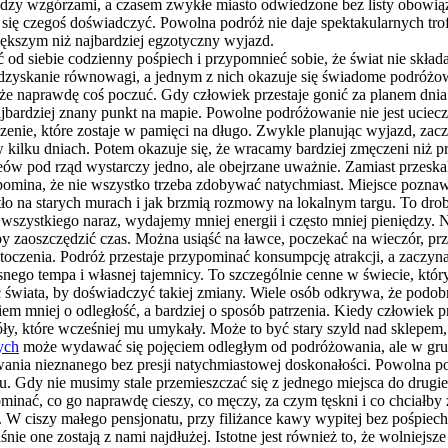
iędzy wzgórzami, a czasem zwykłe miasto odwiedzone bez listy obowi
ało się czegoś doświadczyć. Powolna podróż nie daje spektakularnych tr
większym niż najbardziej egzotyczny wyjazd.
 od siebie codzienny pośpiech i przypomnieć sobie, że świat nie skła
yskanie równowagi, a jednym z nich okazuje się świadome podróżowani
że naprawdę coś poczuć. Gdy człowiek przestaje gonić za planem dnia 
ardziej znany punkt na mapie. Powolne podróżowanie nie jest ucieczk
adczenie, które zostaje w pamięci na długo. Zwykle planując wyjazd, 
w kilku dniach. Potem okazuje się, że wracamy bardziej zmęczeni niż 
zeów pod rząd wystarczy jedno, ale obejrzane uważnie. Zamiast przes
zypomina, że nie wszystko trzeba zdobywać natychmiast. Miejsce pozn
tło na starych murach i jak brzmią rozmowy na lokalnym targu. To dr
wszystkiego naraz, wydajemy mniej energii i często mniej pieniędzy. 
y zaoszczędzić czas. Można usiąść na ławce, poczekać na wieczór, przejś
czenia. Podróż przestaje przypominać konsumpcję atrakcji, a zaczyna 
ego tempa i własnej tajemnicy. To szczególnie cenne w świecie, który
ec świata, by doświadczyć takiej zmiany. Wiele osób odkrywa, że po
iem mniej o odległość, a bardziej o sposób patrzenia. Kiedy człowiek
, które wcześniej mu umykały. Może to być stary szyld nad sklepem,
ych
może wydawać się pojęciem odległym od podróżowania, ale w grunc
nia nieznanego bez presji natychmiastowej doskonałości. Powolna podr
ciu. Gdy nie musimy stale przemieszczać się z jednego miejsca do drug
minać, co go naprawdę cieszy, co męczy, za czym tęskni i co chciałby 
ciszy małego pensjonatu, przy filiżance kawy wypitej bez pośpiechu
łaśnie one zostają z nami najdłużej. Istotne jest również to, że wolnie