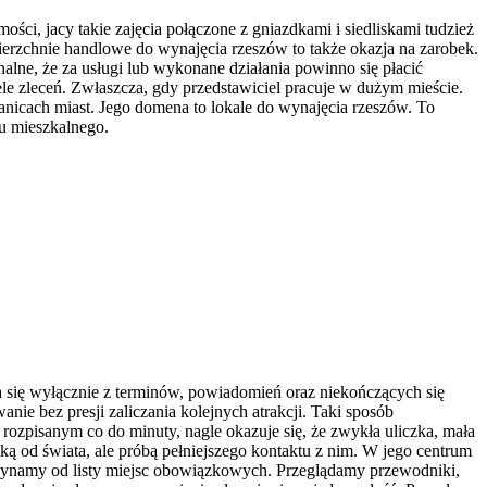
i, jacy takie zajęcia połączone z gniazdkami i siedliskami tudzież
owierzchnie handlowe do wynajęcia rzeszów to także okazja na zarobek.
nalne, że za usługi lub wykonane działania powinno się płacić
ele zleceń. Zwłaszcza, gdy przedstawiciel pracuje w dużym mieście.
anicach miast. Jego domena to lokale do wynajęcia rzeszów. To
lu mieszkalnego.
da się wyłącznie z terminów, powiadomień oraz niekończących się
e bez presji zaliczania kolejnych atrakcji. Taki sposób
rozpisanym co do minuty, nagle okazuje się, że zwykła uliczka, mała
ą od świata, ale próbą pełniejszego kontaktu z nim. W jego centrum
zaczynamy od listy miejsc obowiązkowych. Przeglądamy przewodniki,