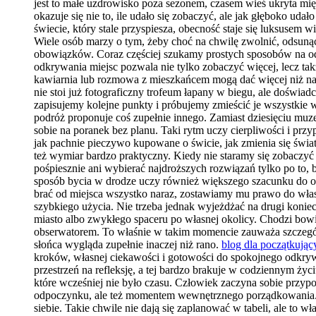
jest to małe uzdrowisko poza sezonem, czasem wieś ukryta m
okazuje się nie to, ile udało się zobaczyć, ale jak głęboko ud
świecie, który stale przyspiesza, obecność staje się luksusem 
Wiele osób marzy o tym, żeby choć na chwilę zwolnić, odsunąć
obowiązków. Coraz częściej szukamy prostych sposobów na odz
odkrywania miejsc pozwala nie tylko zobaczyć więcej, lecz tak
kawiarnia lub rozmowa z mieszkańcem mogą dać więcej niż najb
nie stoi już fotograficzny trofeum łapany w biegu, ale doświ
zapisujemy kolejne punkty i próbujemy zmieścić je wszystkie 
podróż proponuje coś zupełnie innego. Zamiast dziesięciu mu
sobie na poranek bez planu. Taki rytm uczy cierpliwości i pr
jak pachnie pieczywo kupowane o świcie, jak zmienia się świa
też wymiar bardzo praktyczny. Kiedy nie staramy się zobaczyć 
pośpiesznie ani wybierać najdroższych rozwiązań tylko po to, b
sposób bycia w drodze uczy również większego szacunku do oto
brać od miejsca wszystko naraz, zostawiamy mu prawo do własn
szybkiego użycia. Nie trzeba jednak wyjeżdżać na drugi koni
miasto albo zwykłego spaceru po własnej okolicy. Chodzi bow
obserwatorem. To właśnie w takim momencie zauważa szczegóły
słońca wygląda zupełnie inaczej niż rano.
blog dla początkując
kroków, własnej ciekawości i gotowości do spokojnego odkrywa
przestrzeń na refleksję, a tej bardzo brakuje w codziennym ży
które wcześniej nie było czasu. Człowiek zaczyna sobie przypo
odpoczynku, ale też momentem wewnętrznego porządkowania. W 
siebie. Takie chwile nie dają się zaplanować w tabeli, ale to w