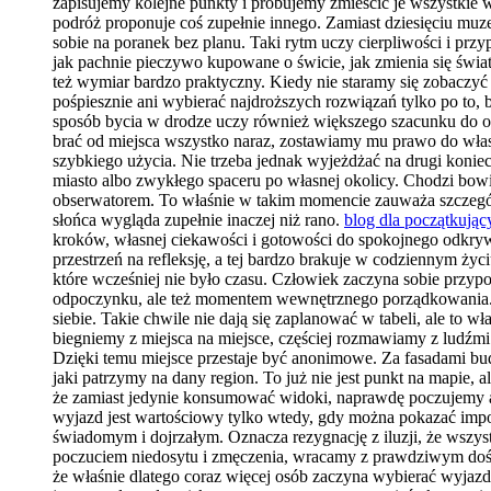
zapisujemy kolejne punkty i próbujemy zmieścić je wszystkie 
podróż proponuje coś zupełnie innego. Zamiast dziesięciu mu
sobie na poranek bez planu. Taki rytm uczy cierpliwości i pr
jak pachnie pieczywo kupowane o świcie, jak zmienia się świa
też wymiar bardzo praktyczny. Kiedy nie staramy się zobaczyć 
pośpiesznie ani wybierać najdroższych rozwiązań tylko po to, b
sposób bycia w drodze uczy również większego szacunku do oto
brać od miejsca wszystko naraz, zostawiamy mu prawo do własn
szybkiego użycia. Nie trzeba jednak wyjeżdżać na drugi koni
miasto albo zwykłego spaceru po własnej okolicy. Chodzi bow
obserwatorem. To właśnie w takim momencie zauważa szczegóły
słońca wygląda zupełnie inaczej niż rano.
blog dla początkując
kroków, własnej ciekawości i gotowości do spokojnego odkrywa
przestrzeń na refleksję, a tej bardzo brakuje w codziennym ży
które wcześniej nie było czasu. Człowiek zaczyna sobie przypo
odpoczynku, ale też momentem wewnętrznego porządkowania. W 
siebie. Takie chwile nie dają się zaplanować w tabeli, ale to w
biegniemy z miejsca na miejsce, częściej rozmawiamy z ludźm
Dzięki temu miejsce przestaje być anonimowe. Za fasadami bud
jaki patrzymy na dany region. To już nie jest punkt na mapie,
że zamiast jedynie konsumować widoki, naprawdę poczujemy a
wyjazd jest wartościowy tylko wtedy, gdy można pokazać imp
świadomym i dojrzałym. Oznacza rezygnację z iluzji, że wszystk
poczuciem niedosytu i zmęczenia, wracamy z prawdziwym doświa
że właśnie dlatego coraz więcej osób zaczyna wybierać wyjaz