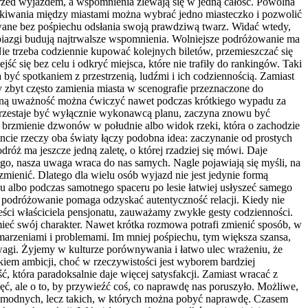
przed wyjazdem, a wspomnienia zlewają się w jedną całość. Powolna
kakiwania między miastami można wybrać jedno miasteczko i pozwolić
awane bez pośpiechu odsłania swoją prawdziwą twarz. Widać wtedy,
obiazgi budują najtrwalsze wspomnienia. Wolniejsze podróżowanie ma
Nie trzeba codziennie kupować kolejnych biletów, przemieszczać się
ć się bez celu i odkryć miejsca, które nie trafiły do rankingów. Taki
być spotkaniem z przestrzenią, ludźmi i ich codziennością. Zamiast
 zbyt często zamienia miasta w scenografie przeznaczone do
dobną uważność można ćwiczyć nawet podczas krótkiego wypadu za
 przestaje być wyłącznie wykonawcą planu, zaczyna znowu być
 brzmienie dzwonów w południe albo widok rzeki, która o zachodzie
ie rzeczy oba światy łączy podobna idea: zaczynanie od prostych
óż ma jeszcze jedną zaletę, o której rzadziej się mówi. Daje
iego, nasza uwaga wraca do nas samych. Nagle pojawiają się myśli, na
zmienić. Dlatego dla wielu osób wyjazd nie jest jedynie formą
 albo podczas samotnego spaceru po lesie łatwiej usłyszeć samego
jsze podróżowanie pomaga odzyskać autentyczność relacji. Kiedy nie
ści właściciela pensjonatu, zauważamy zwykłe gesty codzienności.
mieć swój charakter. Nawet krótka rozmowa potrafi zmienić sposób, w
, marzeniami i problemami. Im mniej pośpiechu, tym większa szansa,
agi. Żyjemy w kulturze porównywania i łatwo ulec wrażeniu, że
em ambicji, choć w rzeczywistości jest wyborem bardziej
, która paradoksalnie daje więcej satysfakcji. Zamiast wracać z
ć, ale o to, by przywieźć coś, co naprawdę nas poruszyło. Możliwe,
sc modnych, lecz takich, w których można pobyć naprawdę. Czasem