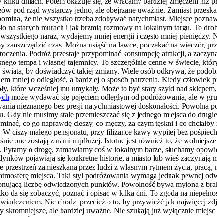
w kilku dniach. Potem okazuje się, że wracamy bardziej zmęczeni niż 
zeów pod rząd wystarczy jedno, ale obejrzane uważnie. Zamiast przes
zypomina, że nie wszystko trzeba zdobywać natychmiast. Miejsce pozn
tło na starych murach i jak brzmią rozmowy na lokalnym targu. To dr
wszystkiego naraz, wydajemy mniej energii i często mniej pieniędzy. 
y zaoszczędzić czas. Można usiąść na ławce, poczekać na wieczór, przejś
czenia. Podróż przestaje przypominać konsumpcję atrakcji, a zaczyna 
ego tempa i własnej tajemnicy. To szczególnie cenne w świecie, który
ec świata, by doświadczyć takiej zmiany. Wiele osób odkrywa, że po
iem mniej o odległość, a bardziej o sposób patrzenia. Kiedy człowiek
, które wcześniej mu umykały. Może to być stary szyld nad sklepem,
ych
może wydawać się pojęciem odległym od podróżowania, ale w grunc
nia nieznanego bez presji natychmiastowej doskonałości. Powolna podr
ciu. Gdy nie musimy stale przemieszczać się z jednego miejsca do drug
minać, co go naprawdę cieszy, co męczy, za czym tęskni i co chciałby 
ciszy małego pensjonatu, przy filiżance kawy wypitej bez pośpiechu
łaśnie one zostają z nami najdłużej. Istotne jest również to, że wolnie
i. Pytamy o drogę, zamawiamy coś w lokalnym barze, słuchamy opowie
ynków pojawiają się konkretne historie, a miasto lub wieś zaczynają 
 ale przestrzeń zamieszkana przez ludzi z własnym rytmem życia, pracą
tmosferę miejsca. Taki styl podróżowania wymaga jednak pewnej odw
onującą liczbę odwiedzonych punktów. Powolność bywa mylona z braki
o da się zobaczyć, poznać i opisać w kilka dni. To zgoda na niepełność
dczeniem. Nie chodzi przecież o to, by przywieźć jak najwięcej zdję
dy skromniejsze, ale bardziej uważne. Nie szukają już wyłącznie miej