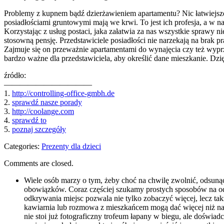
Problemy z kupnem bądź dzierżawieniem apartamentu? Nic łatwiejszeg
posiadłościami gruntowymi mają we krwi. To jest ich profesja, a w na
Korzystając z usług postaci, jaka załatwia za nas wszystkie sprawy n
stosowną pensję. Przedstawiciele posiadłości nie narzekają na brak 
Zajmuje się on przeważnie apartamentami do wynajęcia czy też wyprz
bardzo ważne dla przedstawiciela, aby określić dane mieszkanie. Dzi
źródło:
———————————
1.
http://controlling-office-gmbh.de
2.
sprawdź nasze porady
3.
http://coolange.com
4.
sprawdź to
5.
poznaj szczegóły
Categories:
Prezenty dla dzieci
Comments are closed.
Wiele osób marzy o tym, żeby choć na chwilę zwolnić, odsunąć
obowiązków. Coraz częściej szukamy prostych sposobów na odz
odkrywania miejsc pozwala nie tylko zobaczyć więcej, lecz tak
kawiarnia lub rozmowa z mieszkańcem mogą dać więcej niż najb
nie stoi już fotograficzny trofeum łapany w biegu, ale doświ