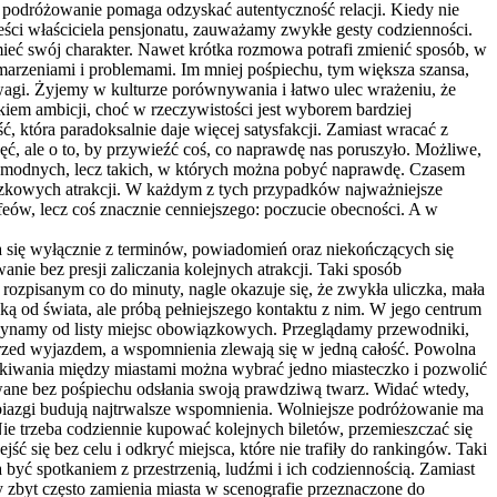
jsze podróżowanie pomaga odzyskać autentyczność relacji. Kiedy nie
ści właściciela pensjonatu, zauważamy zwykłe gesty codzienności.
mieć swój charakter. Nawet krótka rozmowa potrafi zmienić sposób, w
, marzeniami i problemami. Im mniej pośpiechu, tym większa szansa,
agi. Żyjemy w kulturze porównywania i łatwo ulec wrażeniu, że
em ambicji, choć w rzeczywistości jest wyborem bardziej
, która paradoksalnie daje więcej satysfakcji. Zamiast wracać z
ć, ale o to, by przywieźć coś, co naprawdę nas poruszyło. Możliwe,
sc modnych, lecz takich, w których można pobyć naprawdę. Czasem
ązkowych atrakcji. W każdym z tych przypadków najważniejsze
ofeów, lecz coś znacznie cenniejszego: poczucie obecności. A w
da się wyłącznie z terminów, powiadomień oraz niekończących się
e bez presji zaliczania kolejnych atrakcji. Taki sposób
rozpisanym co do minuty, nagle okazuje się, że zwykła uliczka, mała
ą od świata, ale próbą pełniejszego kontaktu z nim. W jego centrum
zaczynamy od listy miejsc obowiązkowych. Przeglądamy przewodniki,
przed wyjazdem, a wspomnienia zlewają się w jedną całość. Powolna
kakiwania między miastami można wybrać jedno miasteczko i pozwolić
awane bez pośpiechu odsłania swoją prawdziwą twarz. Widać wtedy,
obiazgi budują najtrwalsze wspomnienia. Wolniejsze podróżowanie ma
Nie trzeba codziennie kupować kolejnych biletów, przemieszczać się
ć się bez celu i odkryć miejsca, które nie trafiły do rankingów. Taki
być spotkaniem z przestrzenią, ludźmi i ich codziennością. Zamiast
 zbyt często zamienia miasta w scenografie przeznaczone do