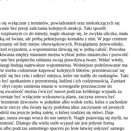
da się wyłącznie z terminów, powiadomień oraz niekończących się
e bez presji zaliczania kolejnych atrakcji. Taki sposób
rozpisanym co do minuty, nagle okazuje się, że zwykła uliczka, mała
ą od świata, ale próbą pełniejszego kontaktu z nim. W jego centrum
zaczynamy od listy miejsc obowiązkowych. Przeglądamy przewodniki,
przed wyjazdem, a wspomnienia zlewają się w jedną całość. Powolna
kakiwania między miastami można wybrać jedno miasteczko i pozwolić
awane bez pośpiechu odsłania swoją prawdziwą twarz. Widać wtedy,
obiazgi budują najtrwalsze wspomnienia. Wolniejsze podróżowanie ma
Nie trzeba codziennie kupować kolejnych biletów, przemieszczać się
ć się bez celu i odkryć miejsca, które nie trafiły do rankingów. Taki
być spotkaniem z przestrzenią, ludźmi i ich codziennością. Zamiast
 zbyt często zamienia miasta w scenografie przeznaczone do
dobną uważność można ćwiczyć nawet podczas krótkiego wypadu za
 przestaje być wyłącznie wykonawcą planu, zaczyna znowu być
 brzmienie dzwonów w południe albo widok rzeki, która o zachodzie
ie rzeczy oba światy łączy podobna idea: zaczynanie od prostych
óż ma jeszcze jedną zaletę, o której rzadziej się mówi. Daje
iego, nasza uwaga wraca do nas samych. Nagle pojawiają się myśli, na
zmienić. Dlatego dla wielu osób wyjazd nie jest jedynie formą
 albo podczas samotnego spaceru po lesie łatwiej usłyszeć samego