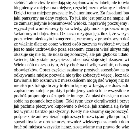
siebie. Takie chwile nie dają się zaplanować w tabeli, ale to w
biegniemy z miejsca na miejsce, częściej rozmawiamy z ludźm
Dzięki temu miejsce przestaje być anonimowe. Za fasadami bud
jaki patrzymy na dany region. To już nie jest punkt na mapie,
że zamiast jedynie konsumować widoki, naprawdę poczujemy a
wyjazd jest wartościowy tylko wtedy, gdy można pokazać imp
świadomym i dojrzałym. Oznacza rezygnację z iluzji, że wszystk
poczuciem niedosytu i zmęczenia, wracamy z prawdziwym doświa
że właśnie dlatego coraz więcej osób zaczyna wybierać wyjaz
jest to małe uzdrowisko poza sezonem, czasem wieś ukryta m
okazuje się nie to, ile udało się zobaczyć, ale jak głęboko ud
świecie, który stale przyspiesza, obecność staje się luksusem 
Wiele osób marzy o tym, żeby choć na chwilę zwolnić, odsunąć
obowiązków. Coraz częściej szukamy prostych sposobów na odz
odkrywania miejsc pozwala nie tylko zobaczyć więcej, lecz tak
kawiarnia lub rozmowa z mieszkańcem mogą dać więcej niż najb
nie stoi już fotograficzny trofeum łapany w biegu, ale doświ
zapisujemy kolejne punkty i próbujemy zmieścić je wszystkie 
podróż proponuje coś zupełnie innego. Zamiast dziesięciu mu
sobie na poranek bez planu. Taki rytm uczy cierpliwości i pr
jak pachnie pieczywo kupowane o świcie, jak zmienia się świa
też wymiar bardzo praktyczny. Kiedy nie staramy się zobaczyć 
pośpiesznie ani wybierać najdroższych rozwiązań tylko po to, b
sposób bycia w drodze uczy również większego szacunku do oto
brać od miejsca wszystko naraz, zostawiamy mu prawo do własn