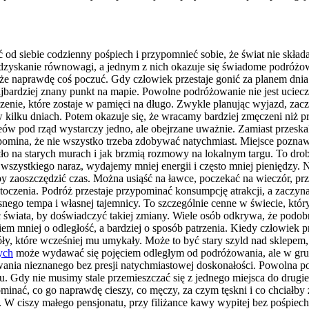
 od siebie codzienny pośpiech i przypomnieć sobie, że świat nie skła
yskanie równowagi, a jednym z nich okazuje się świadome podróżowani
że naprawdę coś poczuć. Gdy człowiek przestaje gonić za planem dnia 
ardziej znany punkt na mapie. Powolne podróżowanie nie jest ucieczk
adczenie, które zostaje w pamięci na długo. Zwykle planując wyjazd, 
w kilku dniach. Potem okazuje się, że wracamy bardziej zmęczeni niż 
zeów pod rząd wystarczy jedno, ale obejrzane uważnie. Zamiast przes
zypomina, że nie wszystko trzeba zdobywać natychmiast. Miejsce pozn
tło na starych murach i jak brzmią rozmowy na lokalnym targu. To dr
wszystkiego naraz, wydajemy mniej energii i często mniej pieniędzy. 
y zaoszczędzić czas. Można usiąść na ławce, poczekać na wieczór, przejś
czenia. Podróż przestaje przypominać konsumpcję atrakcji, a zaczyna 
ego tempa i własnej tajemnicy. To szczególnie cenne w świecie, który
ec świata, by doświadczyć takiej zmiany. Wiele osób odkrywa, że po
iem mniej o odległość, a bardziej o sposób patrzenia. Kiedy człowiek
, które wcześniej mu umykały. Może to być stary szyld nad sklepem,
ych
może wydawać się pojęciem odległym od podróżowania, ale w grunc
nia nieznanego bez presji natychmiastowej doskonałości. Powolna podr
ciu. Gdy nie musimy stale przemieszczać się z jednego miejsca do drug
minać, co go naprawdę cieszy, co męczy, za czym tęskni i co chciałby 
ciszy małego pensjonatu, przy filiżance kawy wypitej bez pośpiechu