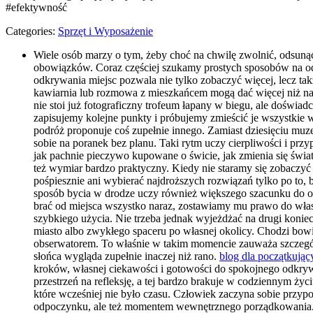
#efektywność
Categories:
Sprzęt i Wyposażenie
Wiele osób marzy o tym, żeby choć na chwilę zwolnić, odsunąć
obowiązków. Coraz częściej szukamy prostych sposobów na odz
odkrywania miejsc pozwala nie tylko zobaczyć więcej, lecz tak
kawiarnia lub rozmowa z mieszkańcem mogą dać więcej niż najb
nie stoi już fotograficzny trofeum łapany w biegu, ale doświ
zapisujemy kolejne punkty i próbujemy zmieścić je wszystkie 
podróż proponuje coś zupełnie innego. Zamiast dziesięciu mu
sobie na poranek bez planu. Taki rytm uczy cierpliwości i pr
jak pachnie pieczywo kupowane o świcie, jak zmienia się świa
też wymiar bardzo praktyczny. Kiedy nie staramy się zobaczyć 
pośpiesznie ani wybierać najdroższych rozwiązań tylko po to, b
sposób bycia w drodze uczy również większego szacunku do oto
brać od miejsca wszystko naraz, zostawiamy mu prawo do własn
szybkiego użycia. Nie trzeba jednak wyjeżdżać na drugi koni
miasto albo zwykłego spaceru po własnej okolicy. Chodzi bow
obserwatorem. To właśnie w takim momencie zauważa szczegóły
słońca wygląda zupełnie inaczej niż rano.
blog dla początkując
kroków, własnej ciekawości i gotowości do spokojnego odkrywa
przestrzeń na refleksję, a tej bardzo brakuje w codziennym ży
które wcześniej nie było czasu. Człowiek zaczyna sobie przypo
odpoczynku, ale też momentem wewnętrznego porządkowania. W 