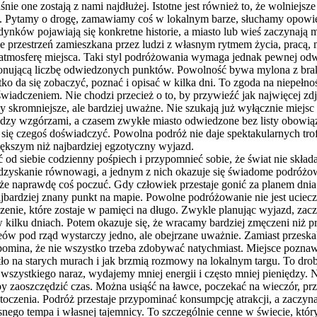
łaśnie one zostają z nami najdłużej. Istotne jest również to, że wolnie
i. Pytamy o drogę, zamawiamy coś w lokalnym barze, słuchamy opowie
ynków pojawiają się konkretne historie, a miasto lub wieś zaczynają 
 ale przestrzeń zamieszkana przez ludzi z własnym rytmem życia, pracą
tmosferę miejsca. Taki styl podróżowania wymaga jednak pewnej odw
onującą liczbę odwiedzonych punktów. Powolność bywa mylona z braki
o da się zobaczyć, poznać i opisać w kilka dni. To zgoda na niepełność
dczeniem. Nie chodzi przecież o to, by przywieźć jak najwięcej zdję
dy skromniejsze, ale bardziej uważne. Nie szukają już wyłącznie miej
iędzy wzgórzami, a czasem zwykłe miasto odwiedzone bez listy obowi
ało się czegoś doświadczyć. Powolna podróż nie daje spektakularnych tr
większym niż najbardziej egzotyczny wyjazd.
 od siebie codzienny pośpiech i przypomnieć sobie, że świat nie skła
yskanie równowagi, a jednym z nich okazuje się świadome podróżowani
że naprawdę coś poczuć. Gdy człowiek przestaje gonić za planem dnia 
ardziej znany punkt na mapie. Powolne podróżowanie nie jest ucieczk
adczenie, które zostaje w pamięci na długo. Zwykle planując wyjazd, 
w kilku dniach. Potem okazuje się, że wracamy bardziej zmęczeni niż 
zeów pod rząd wystarczy jedno, ale obejrzane uważnie. Zamiast przes
zypomina, że nie wszystko trzeba zdobywać natychmiast. Miejsce pozn
tło na starych murach i jak brzmią rozmowy na lokalnym targu. To dr
wszystkiego naraz, wydajemy mniej energii i często mniej pieniędzy. 
y zaoszczędzić czas. Można usiąść na ławce, poczekać na wieczór, przejś
czenia. Podróż przestaje przypominać konsumpcję atrakcji, a zaczyna 
ego tempa i własnej tajemnicy. To szczególnie cenne w świecie, który