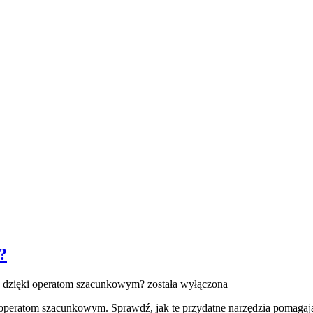
?
ć dzięki operatom szacunkowym?
została wyłączona
ki operatom szacunkowym. Sprawdź, jak te przydatne narzędzia pomaga